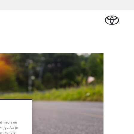
Schade melden
derdelen & Accessoires
Werkplaatsafspraak
derdelen
maken
cessoires
nden
Contact en route
al media en
ijgt. Als je
en kunt je