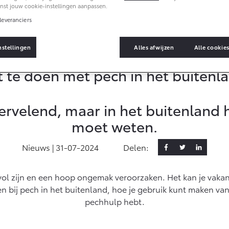
entatie (SIL)
nst jouw cookie-instellingen aanpassen.
leveranciers
ected
nstellingen
Alles afwijzen
Alle cookie
cted Services
 te doen met pech in het buitenl
ota login
ota App
ervelend, maar in het buitenland 
nementen
moet weten.
media
cted check
Nieuws |
31-07-2024
Delen:
atie updates
vol zijn en een hoop ongemak veroorzaken. Het kan je vakan
en bij pech in het buitenland, hoe je gebruik kunt maken v
pechhulp hebt.