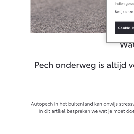
Docum
indien gewe
Bekijk onze 
Conn
Cookie-i
Conne
Wat
MyToy
MyToy
Pech onderweg is altijd v
Abon
Multi
Conne
Navig
Autopech in het buitenland kan onwijs stress
In dit artikel bespreken we wat je moet do