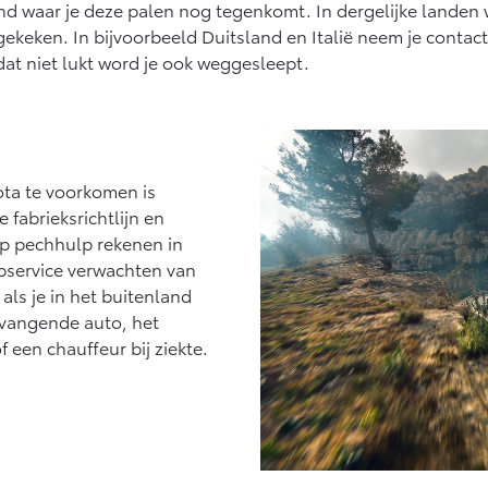
land waar je deze palen nog tegenkomt. In dergelijke lande
ekeken. In bijvoorbeeld Duitsland en Italië neem je contac
dat niet lukt word je ook weggesleept.
ta te voorkomen is
fabrieksrichtlijn en
 op pechhulp rekenen in
lpservice verwachten van
 als je in het buitenland
ervangende auto, het
f een chauffeur bij ziekte.