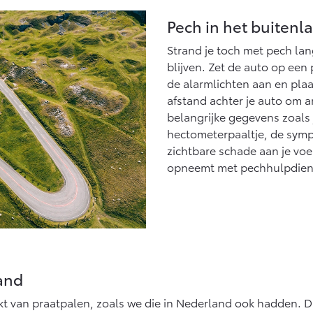
Pech in het buitenl
Strand je toch met pech lan
blijven. Zet de auto op een 
de alarmlichten aan en pla
afstand achter je auto om 
belangrijke gegevens zoals 
hectometerpaaltje, de sym
zichtbare schade aan je voer
opneemt met pechhulpdien
and
t van praatpalen, zoals we die in Nederland ook hadden. 