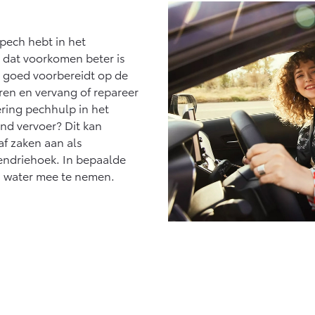
 pech hebt in het
t dat voorkomen beter is
o goed voorbereidt op de
ren en vervang of repareer
ering pechhulp in het
end vervoer? Dit kan
af zaken aan als
endriehoek. In bepaalde
ra water mee te nemen.