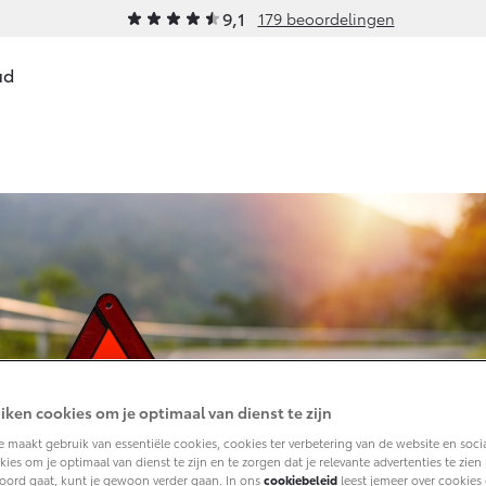
9,1
179 beoordelingen
ud
Werkplaatsafspraak
ce & Onderhoud
Schade & Garantie
On
maken
laatsafspraak
Toyota Pechhulp
On
Contact
en
houd op Maat
Schade & Glasherstel
Ac
Route
Toyota fabrieksgarantie
Ba
ervice
10 jaar Toyota garantie
tiecheck
10 jaar batterijgarantie
de
heidscontrole
iken cookies om je optimaal van dienst te zijn
a handleidingen
 maakt gebruik van essentiële cookies, cookies ter verbetering van de website en soci
ies om je optimaal van dienst te zijn en te zorgen dat je relevante advertenties te zien kr
 Service
oord gaat, kunt je gewoon verder gaan. In ons
cookiebeleid
leest jemeer over cookies 