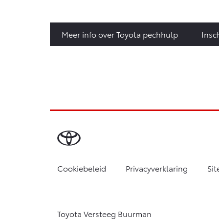
Meer info over Toyota pechhulp
Insc
Cookiebeleid
Privacyverklaring
Si
Toyota Versteeg Buurman